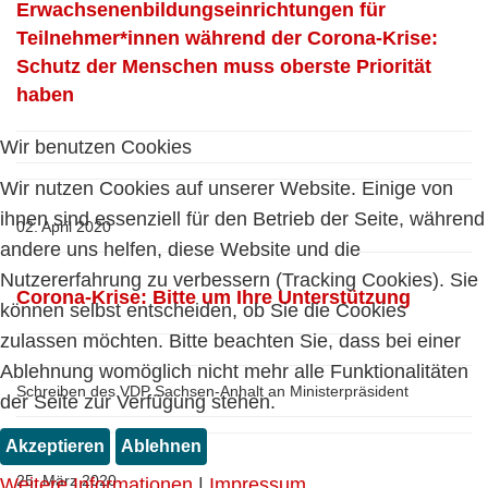
Erwachsenenbildungseinrichtungen für
Teilnehmer*innen während der Corona-Krise:
Schutz der Menschen muss oberste Priorität
haben
Wir benutzen Cookies
Wir nutzen Cookies auf unserer Website. Einige von
ihnen sind essenziell für den Betrieb der Seite, während
02. April 2020
andere uns helfen, diese Website und die
Nutzererfahrung zu verbessern (Tracking Cookies). Sie
Corona-Krise: Bitte um Ihre Unterstützung
können selbst entscheiden, ob Sie die Cookies
zulassen möchten. Bitte beachten Sie, dass bei einer
Ablehnung womöglich nicht mehr alle Funktionalitäten
Schreiben des VDP Sachsen-Anhalt an Ministerpräsident
der Seite zur Verfügung stehen.
Akzeptieren
Ablehnen
25. März 2020
Weitere Informationen
|
Impressum