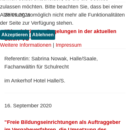
zulassen möchten. Bitte beachten Sie, dass bei einer
28.09.2021
Ablehnung womöglich nicht mehr alle Funktionalitäten
der Seite zur Verfügung stehen.
"Die wichtigsten Regelungen in der aktuellen
Akzeptieren
Ablehnen
SchifT-VO"
Weitere Informationen
|
Impressum
Referentin: Sabrina Nowak, Halle/Saale,
Fachanwältin für Schulrecht
im Ankerhof Hotel Halle/S.
16. September 2020
"Freie Bildungseinrichtungen als Auftraggeber
im Vergabeverfahren, die Umsetzung des