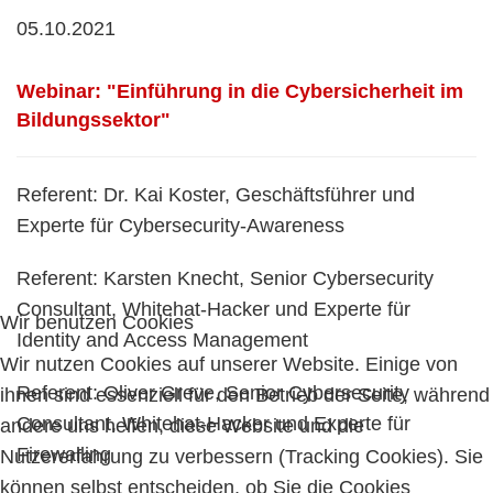
05.10.2021
Webinar: "Einführung in die Cybersicherheit im
Bildungssektor"
Referent: Dr. Kai Koster, Geschäftsführer und
Experte für Cybersecurity-Awareness
Referent: Karsten Knecht, Senior Cybersecurity
Consultant, Whitehat-Hacker und Experte für
Wir benutzen Cookies
Identity and Access Management
Wir nutzen Cookies auf unserer Website. Einige von
Referent: Oliver Greve, Senior Cybersecurity
ihnen sind essenziell für den Betrieb der Seite, während
Consultant, Whitehat-Hacker und Experte für
andere uns helfen, diese Website und die
Firewalling
Nutzererfahrung zu verbessern (Tracking Cookies). Sie
können selbst entscheiden, ob Sie die Cookies